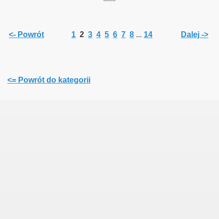
<- Powrót
1
2
3
4
5
6
7
8
...
14
Dalej ->
<= Powrót do kategorii