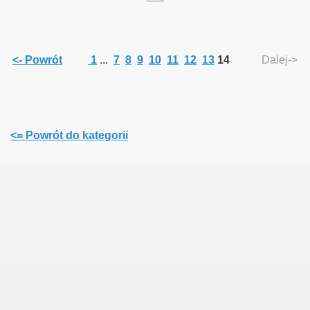
<- Powrót
1
...
7
8
9
10
11
12
13
14
Dalej->
<= Powrót do kategorii