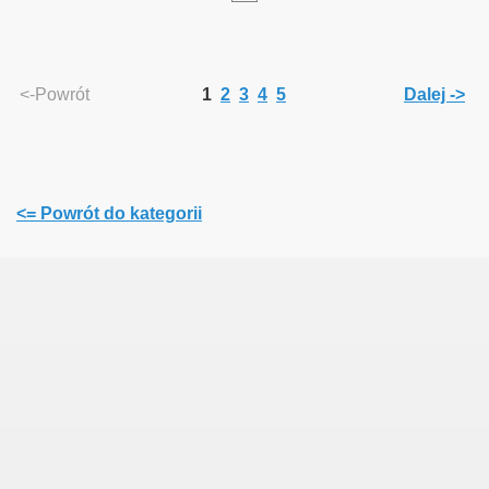
<-Powrót
1
2
3
4
5
Dalej ->
<= Powrót do kategorii