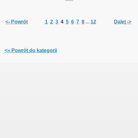
<- Powrót
1
2
3
4
5
6
7
8
...
12
Dalej ->
<= Powrót do kategorii